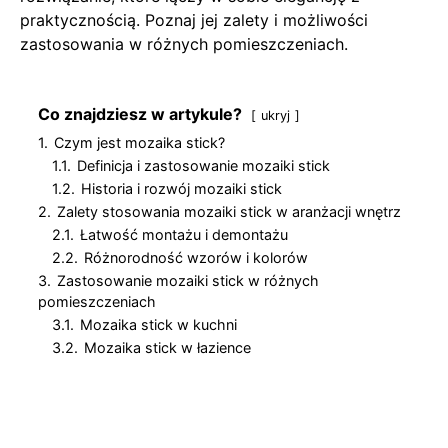
praktycznością. Poznaj jej zalety i możliwości
zastosowania w różnych pomieszczeniach.
Co znajdziesz w artykule?
ukryj
1.
Czym jest mozaika stick?
1.1.
Definicja i zastosowanie mozaiki stick
1.2.
Historia i rozwój mozaiki stick
2.
Zalety stosowania mozaiki stick w aranżacji wnętrz
2.1.
Łatwość montażu i demontażu
2.2.
Różnorodność wzorów i kolorów
3.
Zastosowanie mozaiki stick w różnych
pomieszczeniach
3.1.
Mozaika stick w kuchni
3.2.
Mozaika stick w łazience
4.
Trendy wnętrzarskie z wykorzystaniem mozaiki
stick
4.1.
Nowoczesne style i inspiracje
4.2.
Przykłady projektów z mozaiką stick