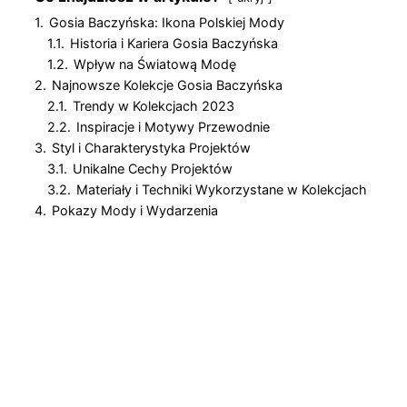
1.
Gosia Baczyńska: Ikona Polskiej Mody
1.1.
Historia i Kariera Gosia Baczyńska
1.2.
Wpływ na Światową Modę
2.
Najnowsze Kolekcje Gosia Baczyńska
2.1.
Trendy w Kolekcjach 2023
2.2.
Inspiracje i Motywy Przewodnie
3.
Styl i Charakterystyka Projektów
3.1.
Unikalne Cechy Projektów
3.2.
Materiały i Techniki Wykorzystane w Kolekcjach
4.
Pokazy Mody i Wydarzenia
4.1.
Najważniejsze Pokazy i Prezentacje
4.2.
Wpływ Pokazów na Branżę Modową
Gosia Baczyńska:
Ikona Polskiej Mody