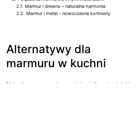
2.1.
Marmur i drewno – naturalna harmonia
2.2.
Marmur i metal – nowoczesne kontrasty
Alternatywy dla
marmuru w kuchni
Naturalny marmur, mimo swojej wyjątkowej estetyki,
nie zawsze stanowi optymalne rozwiązanie do
każdej kuchni. Wysokie koszty zakupu, wymagająca
pielęgnacja oraz wrażliwość na uszkodzenia
sprawiają, że inwestorzy poszukują innych opcji.
Współczesny rynek oferuje materiały doskonale
imitujące wygląd marmuru, jednocześnie eliminując
jego podstawowe wady.