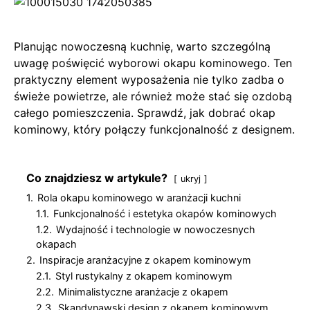
Planując nowoczesną kuchnię, warto szczególną
uwagę poświęcić wyborowi okapu kominowego. Ten
praktyczny element wyposażenia nie tylko zadba o
świeże powietrze, ale również może stać się ozdobą
całego pomieszczenia. Sprawdź, jak dobrać okap
kominowy, który połączy funkcjonalność z designem.
Co znajdziesz w artykule?
ukryj
1.
Rola okapu kominowego w aranżacji kuchni
1.1.
Funkcjonalność i estetyka okapów kominowych
1.2.
Wydajność i technologie w nowoczesnych
okapach
2.
Inspiracje aranżacyjne z okapem kominowym
2.1.
Styl rustykalny z okapem kominowym
2.2.
Minimalistyczne aranżacje z okapem
2.3.
Skandynawski design z okapem kominowym