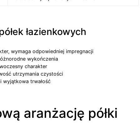
 półek łazienkowych
akter, wymaga odpowiedniej impregnacji
 różnorodne wykończenia
owoczesny charakter
twość utrzymania czystości
i wyjątkowa trwałość
lową aranżację półki