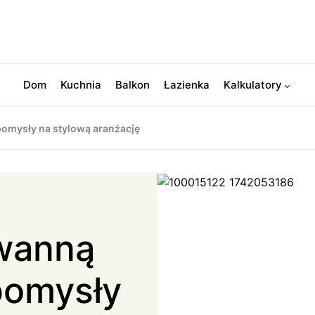
Dom
Kuchnia
Balkon
Łazienka
Kalkulatory
pomysły na stylową aranżację
 wanną
 pomysły