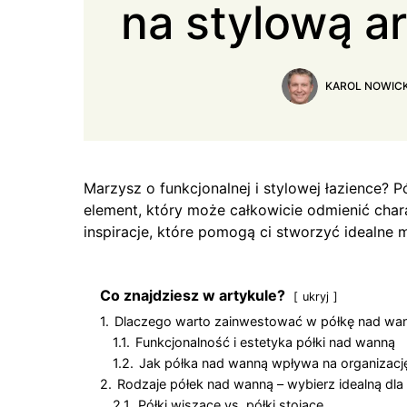
na stylową a
KAROL NOWICK
Marzysz o funkcjonalnej i stylowej łazience? P
element, który może całkowicie odmienić char
inspiracje, które pomogą ci stworzyć idealne m
Co znajdziesz w artykule?
ukryj
1.
Dlaczego warto zainwestować w półkę nad wa
1.1.
Funkcjonalność i estetyka półki nad wanną
1.2.
Jak półka nad wanną wpływa na organizację
2.
Rodzaje półek nad wanną – wybierz idealną dla 
2.1.
Półki wiszące vs. półki stojące