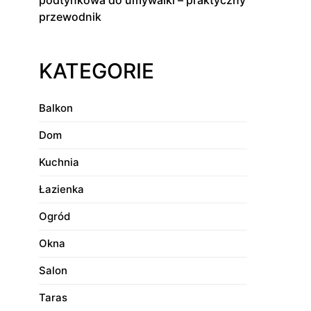
podtynkowa do umywalki – praktyczny
przewodnik
KATEGORIE
Balkon
Dom
Kuchnia
Łazienka
Ogród
Okna
Salon
Taras