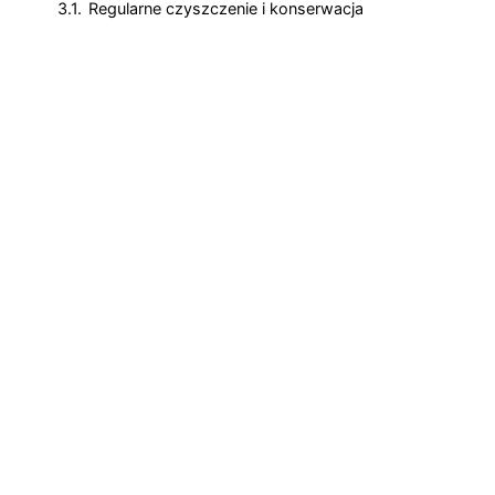
3.1.
Regularne czyszczenie i konserwacja
3.2.
Poprawa wentylacji i kontrola wilgotności
4.
Podsumowanie i dodatkowe porady
Dlaczego pleśń pojawia
się na silikonie?
Silikon, mimo swoich wodoodpornych właściwości,
jest szczególnie podatny na rozwój pleśni. Jego
mikroporowata struktura zatrzymuje wilgoć, co w
połączeniu z ciepłem i ograniczonym dostępem
światła stwarza idealne warunki dla rozwoju
grzybów, zwłaszcza z rodzaju Aspergillus.