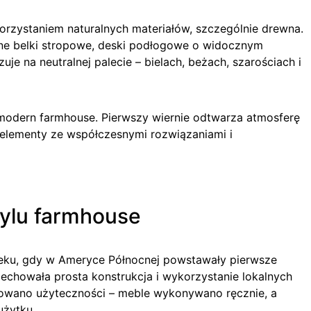
orzystaniem naturalnych materiałów, szczególnie drewna.
e belki stropowe, deski podłogowe o widocznym
uje na neutralnej palecie – bielach, beżach, szarościach i
 modern farmhouse. Pierwszy wiernie odtwarza atmosferę
 elementy ze współczesnymi rozwiązaniami i
tylu farmhouse
 wieku, gdy w Ameryce Północnej powstawały pierwsze
howała prosta konstrukcja i wykorzystanie lokalnych
owano użyteczności – meble wykonywano ręcznie, a
użytku.